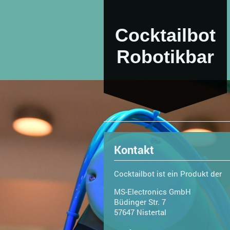
Cocktailbot
Robotikbar
Kontakt
Cocktailbot ist ein Produkt der
MS-Electronics GmbH
Büdinger Str.
7
57647
Nistertal